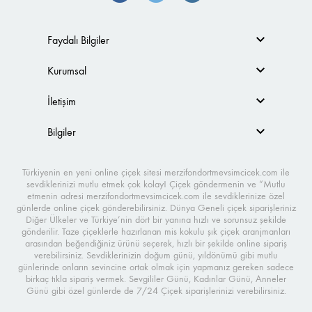
Faydalı Bilgiler
Kurumsal
İletişim
Bilgiler
Türkiyenin en yeni online çiçek sitesi merzifondortmevsimcicek.com ile
sevdiklerinizi mutlu etmek çok kolay! Çiçek göndermenin ve “Mutlu
etmenin adresi merzifondortmevsimcicek.com ile sevdiklerinize özel
günlerde online çiçek gönderebilirsiniz. Dünya Geneli çiçek siparişleriniz
Diğer Ülkeler ve Türkiye’nin dört bir yanına hızlı ve sorunsuz şekilde
gönderilir. Taze çiçeklerle hazırlanan mis kokulu şık çiçek aranjmanları
arasından beğendiğiniz ürünü seçerek, hızlı bir şekilde online sipariş
verebilirsiniz. Sevdiklerinizin doğum günü, yıldönümü gibi mutlu
günlerinde onların sevincine ortak olmak için yapmanız gereken sadece
birkaç tıkla sipariş vermek. Sevgililer Günü, Kadınlar Günü, Anneler
Günü gibi özel günlerde de 7/24 Çiçek siparişlerinizi verebilirsiniz.