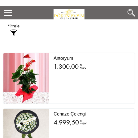
Filtrele
Antoryum
1.300,00
TL
+KDV
Cenaze Çelengi
4.999,50
TL
+KDV